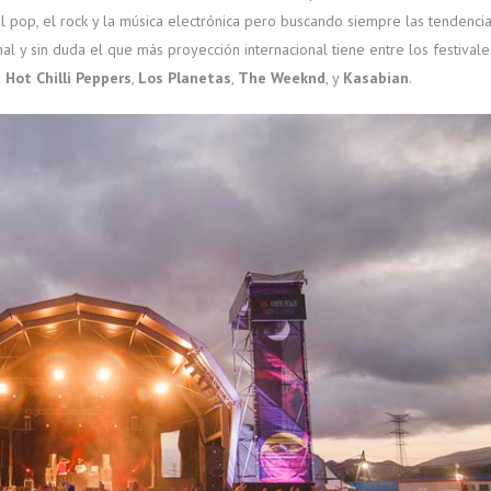
 pop, el rock y la música electrónica pero buscando siempre las tendenci
al y sin duda el que más proyección internacional tiene entre los festivale
 Hot Chilli Peppers
,
Los Planetas
,
The Weeknd
, y
Kasabian
.