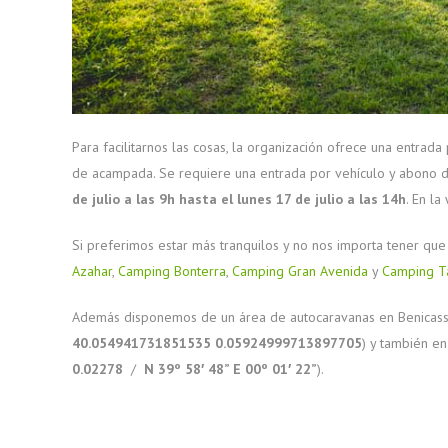
Para facilitarnos las cosas, la organización ofrece una entrad
de acampada. Se requiere una entrada por vehículo y abono de
de julio a las 9h hasta el lunes 17 de julio a las 14h
. En l
Si preferimos estar más tranquilos y no nos importa tener qu
Azahar
,
Camping Bonterra
,
Camping Gran Avenida
y
Camping T
Además disponemos de un área de autocaravanas en Benicas
40.054941731851535 0.05924999713897705
) y también e
0.02278
/
N 39º 58′ 48” E 00º 01′ 22”
).