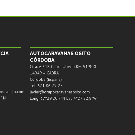
CIA
AUTOCARAVANAS OSITO
CÓRDOBA
Ctra. A-318 Cabra Ubeda KM 51´900
14949 – CABRA
Córdoba (España)
Tel: 671 86 79 25
anasosito.com
javier@grupocaravanasosito.com
3” N
Long: 37°29’20.7″N Lat: 4°27’22.8″W