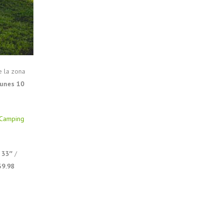
e la zona
lunes 10
Camping
′ 33″
/
39.98