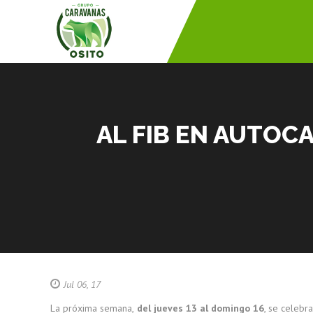
AL FIB EN AUTOC
Jul 06, 17
La próxima semana,
del jueves 13 al domingo 16
, se celebr