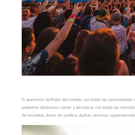
Si queremos disfrutar del evento con todas las comodidades 
podemos ducharnos, comer y descansar con todas las comodida
de bicicletas, áreas de sombra, duchas, servicios, supermerca