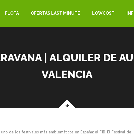
FLOTA
OFERTAS LAST MINUTE
LOWCOST
IN
ARAVANA | ALQUILER DE 
VALENCIA
a uno de los festivales más emblemáticos en España: el FIB. El Festival de