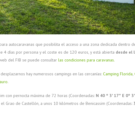
a para autocaravanas que posibilita el acceso a una zona dedicada dentro d
 4 días por persona y el coste es de 120 euros, y está abierta
desde el 
a web del FIB se puede consultar
las condiciones para caravanas.
e desplazarnos hay numerosos campings en las cercanías:
Camping Florida
,
auro
.
sim con pernocta máxima de 72 horas (Coordenadas:
N 40 º 3′ 17″ E 0º 3
n el Grao de Castellón, a unos 10 kilómetros de Benicassim (Coordenadas: