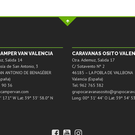
AMPER VAN VALENCIA
CARAVANAS OSITO VALEN
z, Salida 14
Ctra. Ademuz, Salida 17
sía de San Antonio, 3
C/ Sotavento Nº 2
AN ANTONIO DE BENAGÉBER
46185 – LA POBLA DE VALLBONA
spaña)
Valencia (España)
2 90 36
Tel: 962 765 382
ocampervan.com
grupocaravanasosito@grupocarav
′ 17.1″ W Lat: 39° 33′ 58.0″ N
Long: 00º 31′ 44” O Lat: 39º 34′ 5