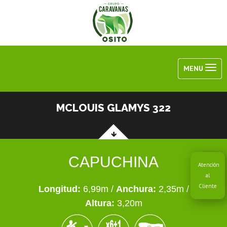
MENU
MCLOUIS GLAMYS 322
CAPUCHINA
Atención
al
Cliente
Longitud:
6,99m /
Anchura:
2,35m /
Altura:
3,20m