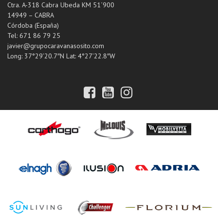
Ctra. A-318 Cabra Ubeda KM 51´900
14949 – CABRA
Córdoba (España)
Tel: 671 86 79 25
javier@grupocaravanasosito.com
Long: 37°29’20.7″N Lat: 4°27’22.8″W