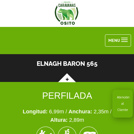
MENU
ELNAGH BARON 565
PERFILADA
Atención
al
Cliente
Longitud:
6,99m /
Anchura:
2,35m /
Altura:
2,89m