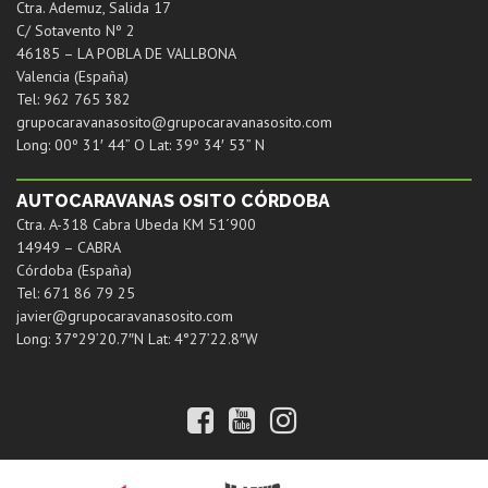
Ctra. Ademuz, Salida 17
C/ Sotavento Nº 2
46185 – LA POBLA DE VALLBONA
Valencia (España)
Tel: 962 765 382
grupocaravanasosito@grupocaravanasosito.com
Long: 00º 31′ 44” O Lat: 39º 34′ 53” N
AUTOCARAVANAS OSITO CÓRDOBA
Ctra. A-318 Cabra Ubeda KM 51´900
14949 – CABRA
Córdoba (España)
Tel: 671 86 79 25
javier@grupocaravanasosito.com
Long: 37°29’20.7″N Lat: 4°27’22.8″W